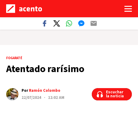
FOGARATÉ
Atentado rarísimo
Por
Ramón Colombo
Escuchar
Escuchar
la noticia
la noticia
22/07/2024 · 12:02 AM