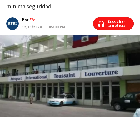
mínima seguridad.
Por
Efe
Escuchar
Escuchar
la noticia
la noticia
12/11/2024 · 05:00 PM