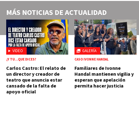
MÁS NOTICIAS DE
ACTUALIDAD
VIDEO
GALERÍA
¿Y TÚ…QUE DICES?
CASO IVONNE HANDAL
Carlos Castro: El relato de
Familiares de Ivonne
un director y creador de
Handal mantienen vigilia y
teatro que anuncia estar
esperan que apelación
cansado de la falta de
permita hacer justicia
apoyo oficial