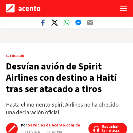
ACTUALIDAD
Desvían avión de Spirit
Airlines con destino a Haití
tras ser atacado a tiros
Hasta el momento Spirit Airlines no ha ofrecido
una declaración oficial
Por
Servicios de Acento.com.do
Escuchar
Escuchar
la noticia
la noticia
11/11/2024 · 03:47 PM