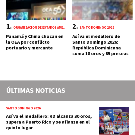
ORGANIZACIÓN DE ESTADOS AMERICANOS (OEA)
SANTO DOMINGO 2026
Panamá y China chocan en
Así va el medallero de
la OEA por conflicto
Santo Domingo 2026:
portuario y mercante
República Dominicana
suma 18 oros y 85 preseas
ÚLTIMAS NOTICIAS
SANTO DOMINGO 2026
Así va el medallero: RD alcanza 30 oros,
supera a Puerto Rico y se afianza en el
quinto lugar