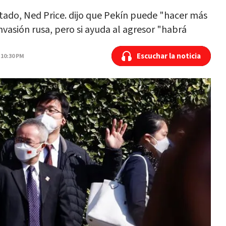
ado, Ned Price. dijo que Pekín puede "hacer más
invasión rusa, pero si ayuda al agresor "habrá
Escuchar la noticia
Escuchar la noticia
 10:30 PM