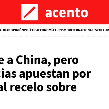
ALIDAD
OPINIÓN
POLÍTICA
ECONOMÍA
TURISMO
INTERNACIONALES
CULTUR
 a China, pero
ias apuestan por
al recelo sobre