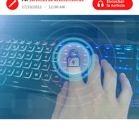
Por
Servicios de Acento.com.do
Escuchar
Escuchar
la noticia
la noticia
17/10/2022 · 12:00 AM