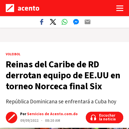
VOLEIBOL
Reinas del Caribe de RD
derrotan equipo de EE.UU en
torneo Norceca final Six
República Dominicana se enfrentará a Cuba hoy
Por
Servicios de Acento.com.do
Escuchar
Escuchar
la noticia
la noticia
09/09/2022 · 08:20 AM