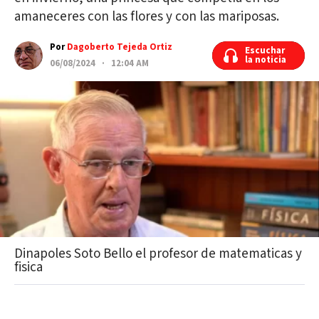
amaneceres con las flores y con las mariposas.
Por
Dagoberto Tejeda Ortiz
Escuchar
Escuchar
la noticia
la noticia
06/08/2024 · 12:04 AM
Dinapoles Soto Bello el profesor de matematicas y
fisica