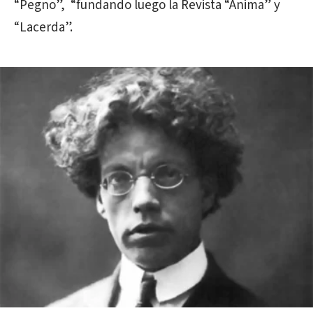
“Pegno”, “fundando luego la Revista “Anima” y
“Lacerda”.