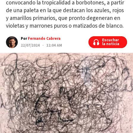
convocando la tropicalidad a borbotones, a partir
de una paleta en la que destacan los azules, rojos
y amarillos primarios, que pronto degeneran en
violetas y marrones puros o matizados de blanco.
Por
Fernando Cabrera
Escuchar
Escuchar
la noticia
la noticia
22/07/2024 · 12:04 AM