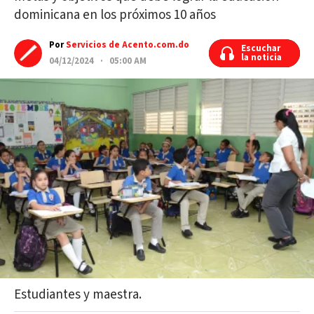
dominicana en los próximos 10 años
Por
Servicios de Acento.com.do
Escuchar
Escuchar
la noticia
la noticia
04/12/2024 · 05:00 AM
Estudiantes y maestra.