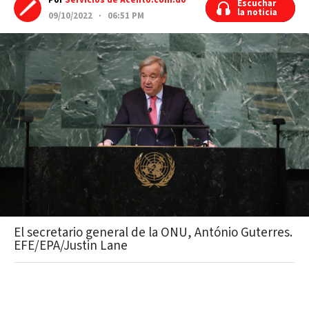
Por
Servicios de Acento.com.do
Escuchar
Escuchar
la noticia
la noticia
09/10/2022 · 06:51 PM
El secretario general de la ONU, António Guterres.
EFE/EPA/Justin Lane