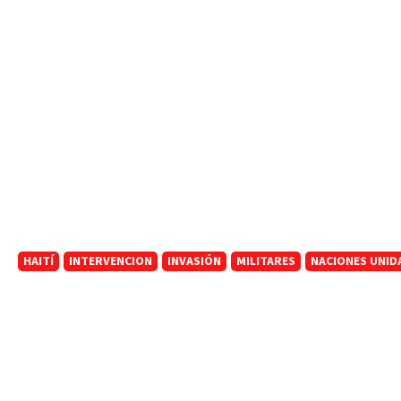
HAITÍ
INTERVENCION
INVASIÓN
MILITARES
NACIONES UNID