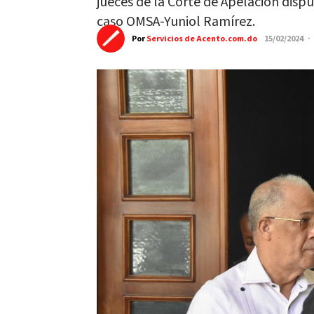
jueces de la Corte de Apelación disp
caso OMSA-Yuniol Ramírez.
Por
Servicios de Acento.com.do
15/02/2024 ·