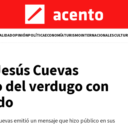
ALIDAD
OPINIÓN
POLÍTICA
ECONOMÍA
TURISMO
INTERNACIONALES
CULTUR
esús Cuevas
o del verdugo con
do
uevas emitió un mensaje que hizo público en sus