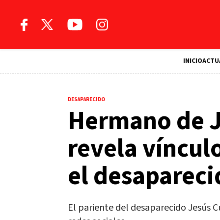
INICIO
ACTU
DESAPARECIDO
Hermano de J
revela víncul
el desapareci
El pariente del desaparecido Jesús C