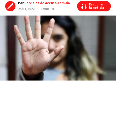
Por
Servicios de Acento.com.do
Escuchar
Escuchar
la noticia
la noticia
25/11/2022 · 02:00 PM