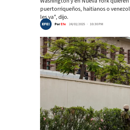
Washington y en Nueva York quieren 
puertorriqueños, haitianos o venezol
les va", dijo.
Por
Efe
24/01/2025 · 10:30 PM