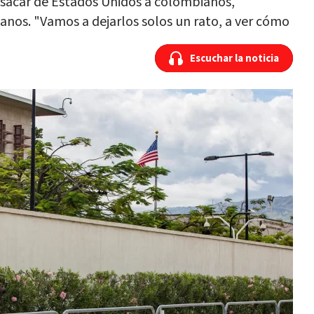
sacar de Estados Unidos a colombianos,
anos. "Vamos a dejarlos solos un rato, a ver cómo
Escuchar la noticia
Escuchar la noticia