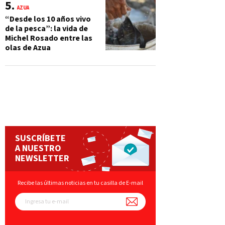
AZUA
“Desde los 10 años vivo
de la pesca”: la vida de
Michel Rosado entre las
olas de Azua
SUSCRÍBETE
A NUESTRO
NEWSLETTER
Recibe las últimas noticias en tu casilla de E-mail