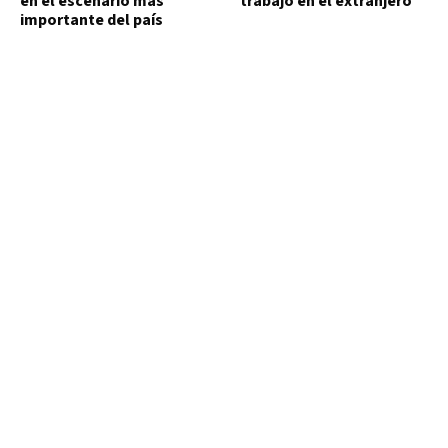
en el escenario más
trabajo en el extranjero
importante del país