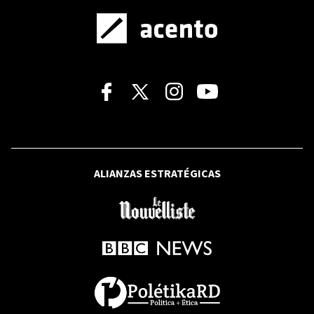
EN VIVO | XXIV Convención Nacional del
PRM: Minuto a Minuto
BBC NEWS MUNDO
Quién fue Estevanico, el esclavo
africano que se convirtió en el primer
gran explorador del actual EE.UU.
ALIANZAS ESTRATÉGICAS
ARTES Y ARTISTAS
Freddy Ginebra: El hombre que
convirtió los sueños en una casa (II)
BBC NEWS MUNDO
Acusan a Israel de usar la arqueología