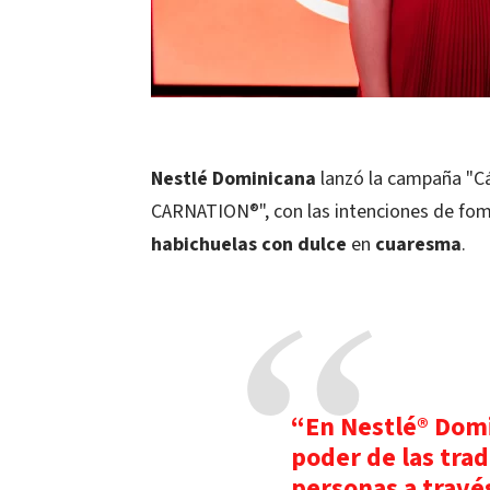
Nestlé Dominicana
lanzó la campaña "Cá
CARNATION®", con las intenciones de fome
habichuelas con dulce
en
cuaresma
.
“En Nestlé® Dom
poder de las trad
personas a través