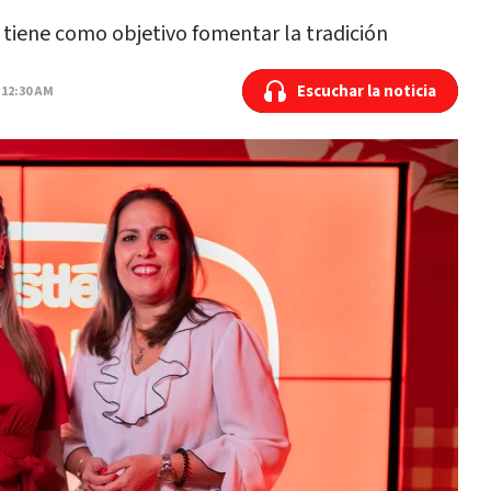
iene como objetivo fomentar la tradición
Escuchar la noticia
Escuchar la noticia
 12:30 AM