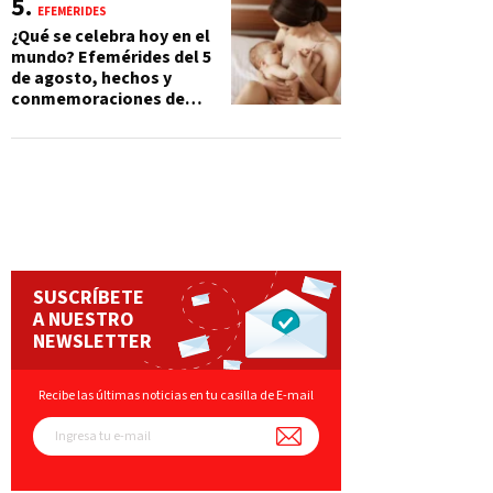
EFEMÉRIDES
¿Qué se celebra hoy en el
mundo? Efemérides del 5
de agosto, hechos y
conmemoraciones de
esta fecha
SUSCRÍBETE
A NUESTRO
NEWSLETTER
Recibe las últimas noticias en tu casilla de E-mail