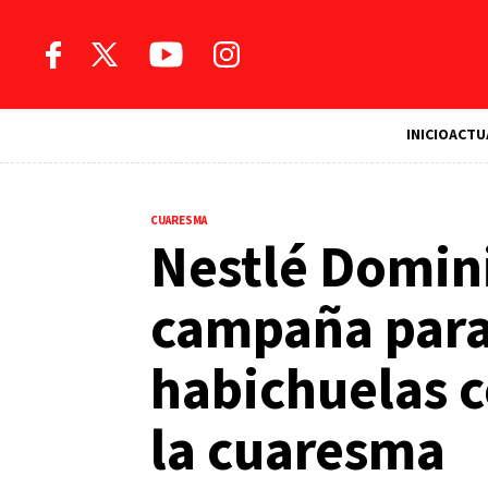
INICIO
ACTU
CUARESMA
Nestlé Domin
campaña para
habichuelas c
la cuaresma