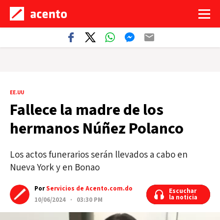
EE.UU
Fallece la madre de los
hermanos Núñez Polanco
Los actos funerarios serán llevados a cabo en
Nueva York y en Bonao
Por
Servicios de Acento.com.do
Escuchar
Escuchar
la noticia
la noticia
10/06/2024 · 03:30 PM