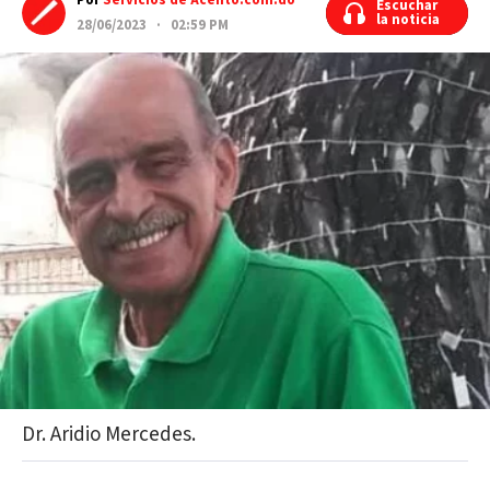
Por
Servicios de Acento.com.do
Escuchar
Escuchar
la noticia
la noticia
28/06/2023 · 02:59 PM
Dr. Aridio Mercedes.