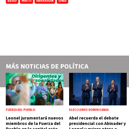
EEUU
HAITÍ
INVASIÓN
ONU
MÁS NOTICIAS DE
POLÍTICA
FUERZA DEL PUEBLO
ELECCIONES DOMINICANAS
Leonel juramentará nuevos
Abel recuerda el debate
miembros de la Fuerza del
presidencial con Abinader y
Pueblo en la capital este
Leonel y quiere otros a