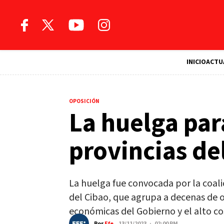
INICIO
ACTU
OPOSICIÓN
La huelga par
provincias de
La huelga fue convocada por la coali
del Cibao, que agrupa a decenas de o
económicas del Gobierno y el alto cos
Por
Efe
13/11/2023 · 02:00 PM