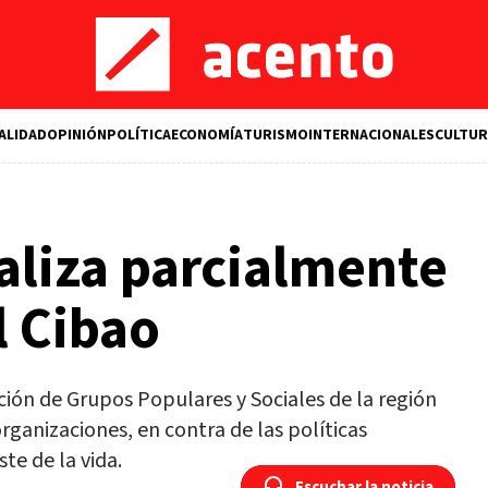
ALIDAD
OPINIÓN
POLÍTICA
ECONOMÍA
TURISMO
INTERNACIONALES
CULTUR
aliza parcialmente
l Cibao
ción de Grupos Populares y Sociales de la región
rganizaciones, en contra de las políticas
te de la vida.
Escuchar la noticia
Escuchar la noticia