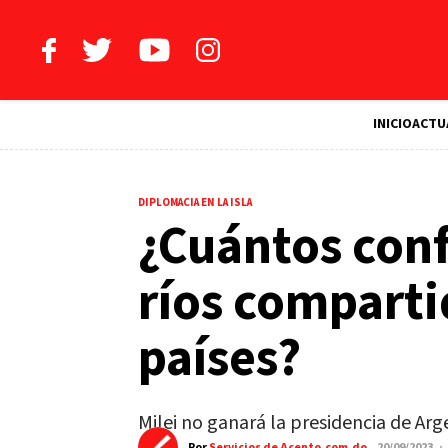
INICIO
ACTU
DIPLOMACIA EN LA ISLA
¿Cuántos conf
ríos comparti
países?
Milei no ganará la presidencia de Arg
Por
Servicios de Acento.com.do
20/09/2023 ·