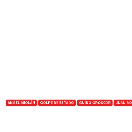
ANGEL MIOLÁN
GOLPE DE ESTADO
GUIDO GROSCOR
JUAN B