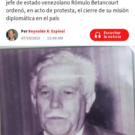
jefe de estado venezolano Rómulo Betancourt
ordenó, en acto de protesta, el cierre de su misión
diplomática en el país
Por
Reynaldo R. Espinal
Escuchar
Escuchar
la noticia
la noticia
07/10/2023 · 12:04 AM