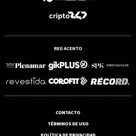
Domingo
OPINIÓN
Gigantes tecnológicos apuestan por un
futuro de IA que sabe hablar con
RED ACENTO
humanos
GABINETE DE POLÍTICA SOCIAL
Gabinete de Política Social realiza
entrega millonaria de medicamentos al
hospital Jacinto Mañón
CONTACTO
ARGENTINA
TÉRMINOS DE USO
Protesta contra proyecto de Milei
termina con detenidos y heridos frente
POLÍTICA DE PRIVACIDAD