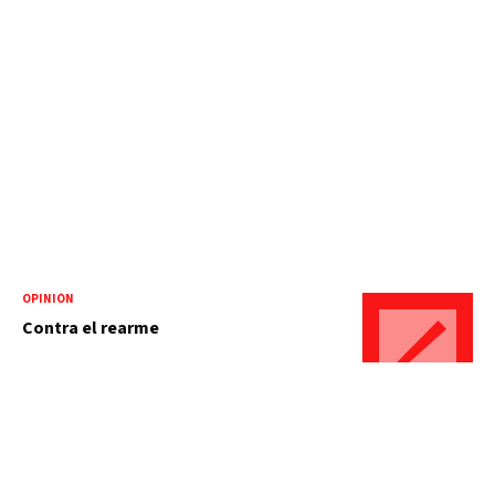
OPINIÓN
Contra el rearme
OPINIÓN
La ciudad y la memoria