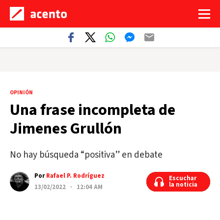
OPINIÓN
Una frase incompleta de
Jimenes Grullón
No hay búsqueda “positiva” en debate
Por
Rafael P. Rodríguez
Escuchar
Escuchar
la noticia
la noticia
13/02/2022 · 12:04 AM