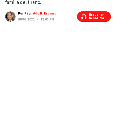
familia del tirano.
Por
Reynaldo R. Espinal
Escuchar
Escuchar
la noticia
la noticia
06/08/2022 · 12:05 AM