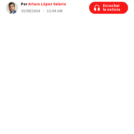
Por
Arturo López Valerio
Escuchar
Escuchar
la noticia
la noticia
15/08/2024 · 12:04 AM