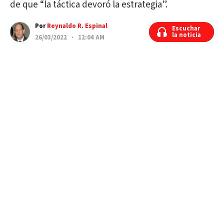
de que “la táctica devoró la estrategia”.
Por
Reynaldo R. Espinal
Escuchar
Escuchar
la noticia
la noticia
26/03/2022 · 12:04 AM