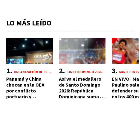
LO MÁS LEÍDO
ORGANIZACIÓN DE ESTADOS AMERICANOS (OEA)
SANTO DOMINGO 2026
MARILEIDY 
Panamá y China
Así va el medallero
EN VIVO | Ma
chocan en la OEA
de Santo Domingo
Paulino sale
por conflicto
2026: República
defender su
portuario y
Dominicana suma 18
en los 400 
mercante
oros y 85 preseas