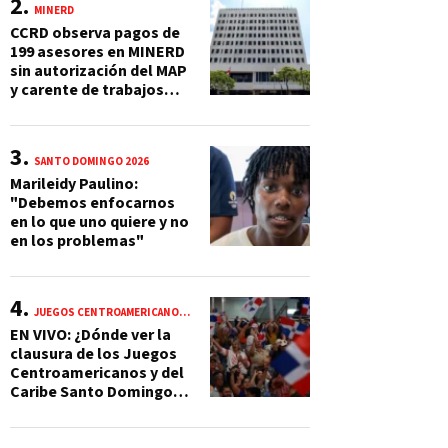
MINERD
CCRD observa pagos de
199 asesores en MINERD
sin autorización del MAP
y carente de trabajos
realizados, durante el
2019 y 2020
SANTO DOMINGO 2026
Marileidy Paulino:
"Debemos enfocarnos
en lo que uno quiere y no
en los problemas"
JUEGOS CENTROAMERICANOS Y DEL CARIBE 2026
EN VIVO: ¿Dónde ver la
clausura de los Juegos
Centroamericanos y del
Caribe Santo Domingo
2026? Hora, lugar y
quiénes cantarán