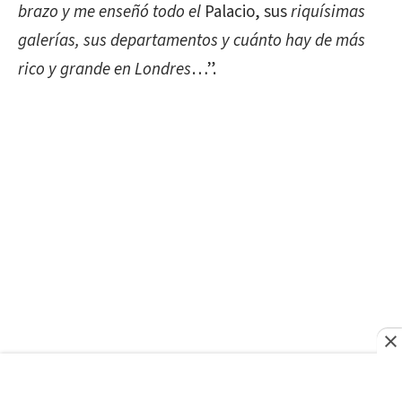
brazo y me enseñó todo el
Palacio, sus
riquísimas
galerías, sus departamentos y cuánto hay de más
rico y grande en Londres
…”.
El 19 de mayo de 1882, se entrevista con Lord