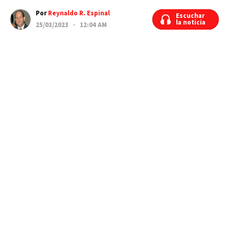
Por
Reynaldo R. Espinal
Escuchar
Escuchar
la noticia
la noticia
25/03/2023 · 12:04 AM