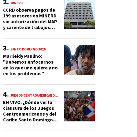
MINERD
CCRD observa pagos de
199 asesores en MINERD
sin autorización del MAP
y carente de trabajos
realizados, durante el
2019 y 2020
SANTO DOMINGO 2026
Marileidy Paulino:
"Debemos enfocarnos
en lo que uno quiere y no
en los problemas"
JUEGOS CENTROAMERICANOS Y DEL CARIBE 2026
EN VIVO: ¿Dónde ver la
clausura de los Juegos
Centroamericanos y del
Caribe Santo Domingo
2026? Hora, lugar y
quiénes cantarán