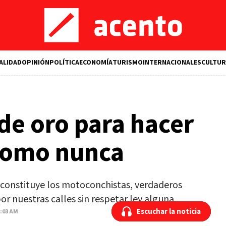
ALIDAD
OPINIÓN
POLÍTICA
ECONOMÍA
TURISMO
INTERNACIONALES
CULTUR
de oro para hacer
como nunca
 constituye los motoconchistas, verdaderos
or nuestras calles sin respetar ley alguna.
Escuchar la noticia
Escuchar la noticia
2:03 AM