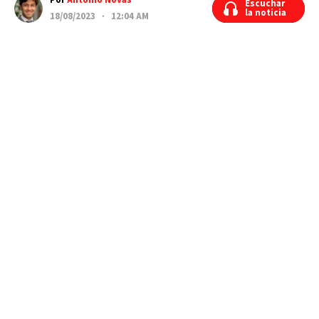
Por
Antonio Novas
Escuchar
Escuchar
la noticia
la noticia
18/08/2023 · 12:04 AM