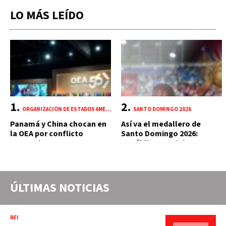
LO MÁS LEÍDO
ORGANIZACIÓN DE ESTADOS AMERICANOS (OEA)
SANTO DOMINGO 2026
Panamá y China chocan en
Así va el medallero de
la OEA por conflicto
Santo Domingo 2026:
portuario y mercante
República Dominicana
suma 18 oros y 85 preseas
ÚLTIMAS NOTICIAS
RFI