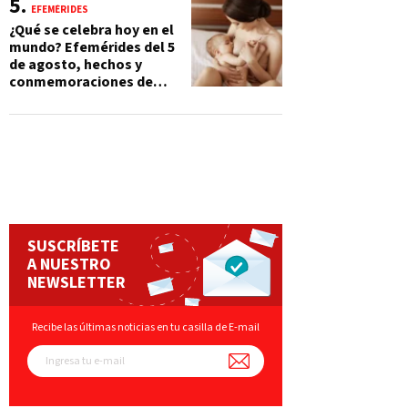
EFEMÉRIDES
¿Qué se celebra hoy en el
mundo? Efemérides del 5
de agosto, hechos y
conmemoraciones de
esta fecha
SUSCRÍBETE
A NUESTRO
NEWSLETTER
Recibe las últimas noticias en tu casilla de E-mail