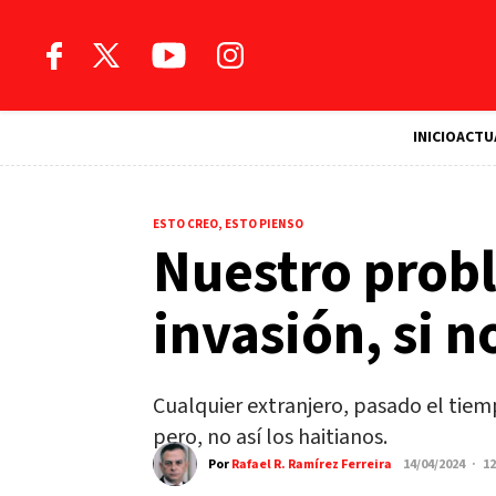
INICIO
ACTU
ESTO CREO, ESTO PIENSO
Nuestro probl
invasión, si n
Cualquier extranjero, pasado el tiem
pero, no así los haitianos.
Por
Rafael R. Ramírez Ferreira
14/04/2024 · 1