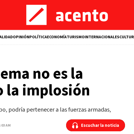
ALIDAD
OPINIÓN
POLÍTICA
ECONOMÍA
TURISMO
INTERNACIONALES
CULTUR
ema no es la
o la implosión
po, podría pertenecer a las fuerzas armadas,
Escuchar la noticia
Escuchar la noticia
2:03 AM