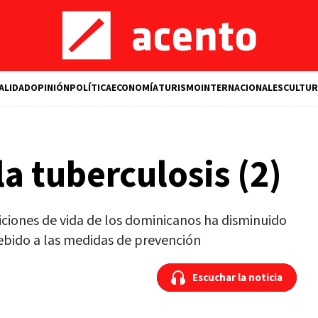
ALIDAD
OPINIÓN
POLÍTICA
ECONOMÍA
TURISMO
INTERNACIONALES
CULTUR
a tuberculosis (2)
ciones de vida de los dominicanos ha disminuido
ebido a las medidas de prevención
Escuchar la noticia
Escuchar la noticia