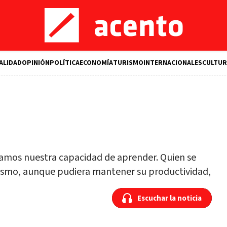
ALIDAD
OPINIÓN
POLÍTICA
ECONOMÍA
TURISMO
INTERNACIONALES
CULTUR
mos nuestra capacidad de aprender. Quien se
ismo, aunque pudiera mantener su productividad,
Escuchar la noticia
Escuchar la noticia