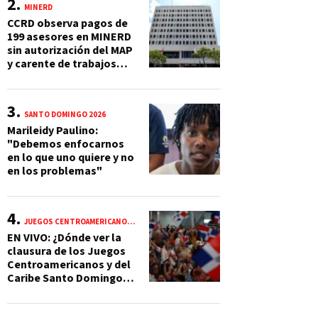
MINERD
CCRD observa pagos de
199 asesores en MINERD
sin autorización del MAP
y carente de trabajos
realizados, durante el
2019 y 2020
SANTO DOMINGO 2026
Marileidy Paulino:
"Debemos enfocarnos
en lo que uno quiere y no
en los problemas"
JUEGOS CENTROAMERICANOS Y DEL CARIBE 2026
EN VIVO: ¿Dónde ver la
clausura de los Juegos
Centroamericanos y del
Caribe Santo Domingo
2026? Hora, lugar y
quiénes cantarán