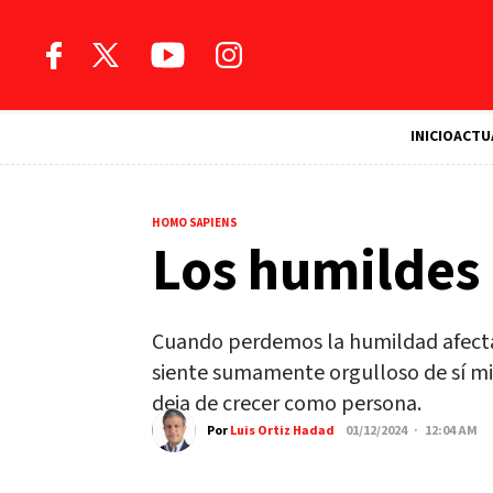
INICIO
ACTU
HOMO SAPIENS
Los humildes
Cuando perdemos la humildad afecta
siente sumamente orgulloso de sí m
deja de crecer como persona.
Por
Luis Ortiz Hadad
01/12/2024 · 12:04 AM