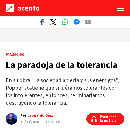
PARADIGMAS
La paradoja de la tolerancia
En su obra "La sociedad abierta y sus enemigos",
Popper sostiene que si fuéramos tolerantes con
los intolerantes, entonces, terminaríamos
destruyendo la tolerancia.
Por
Leonardo Díaz
Escuchar
Escuchar
la noticia
la noticia
15/08/2024 · 12:03 AM