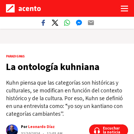
PARADIGMAS
La ontología kuhniana
Kuhn piensa que las categorías son históricas y
culturales, se modifican en función del contexto
histórico y de la cultura. Por eso, Kuhn se definió
en una entrevista como: “yo soy un kantiano con
categorías cambiantes”.
Por
Leonardo Díaz
Escuchar
Escuchar
la noticia
la noticia
31/10/2024 · 12:03 AM