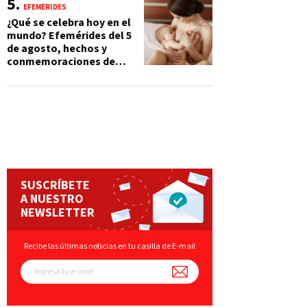
EFEMÉRIDES
¿Qué se celebra hoy en el
mundo? Efemérides del 5
de agosto, hechos y
conmemoraciones de
esta fecha
SUSCRÍBETE
A NUESTRO
NEWSLETTER
Recibe las últimas noticias en tu casilla de E-mail