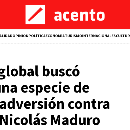
ALIDAD
OPINIÓN
POLÍTICA
ECONOMÍA
TURISMO
INTERNACIONALES
CULTUR
global buscó
una especie de
adversión contra
 Nicolás Maduro