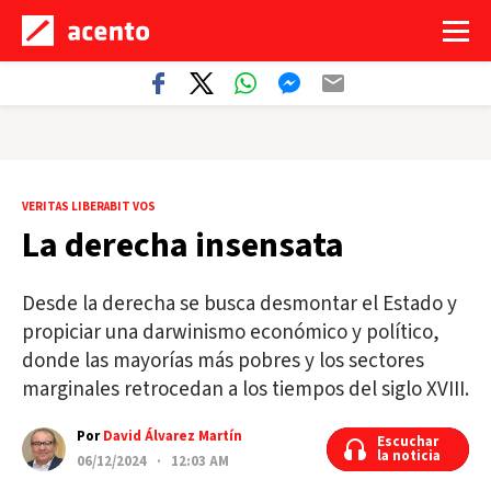
VERITAS LIBERABIT VOS
La derecha insensata
Desde la derecha se busca desmontar el Estado y
propiciar una darwinismo económico y político,
donde las mayorías más pobres y los sectores
marginales retrocedan a los tiempos del siglo XVIII.
Por
David Álvarez Martín
Escuchar
Escuchar
la noticia
la noticia
06/12/2024 · 12:03 AM