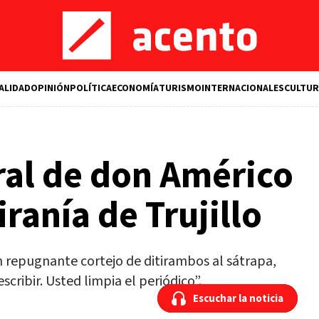
ALIDAD
OPINIÓN
POLÍTICA
ECONOMÍA
TURISMO
INTERNACIONALES
CULTUR
ral de don Américo
iranía de Trujillo
un repugnante cortejo de ditirambos al sátrapa,
scribir. Usted limpia el periódico”.
Escuchar la noticia
Escuchar la noticia
M