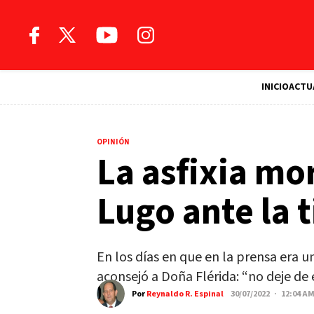
INICIO
ACTU
OPINIÓN
La asfixia mo
Lugo ante la t
En los días en que en la prensa era 
aconsejó a Doña Flérida: “no deje de e
Por
Reynaldo R. Espinal
30/07/2022 · 12:04 A