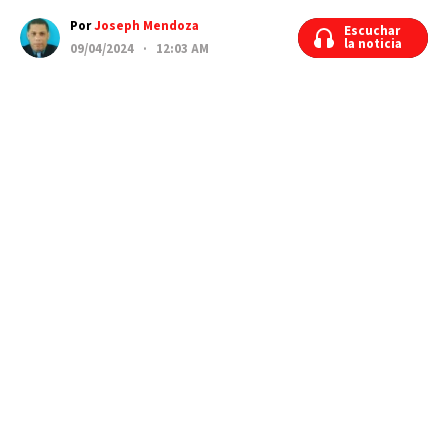
Por
Joseph Mendoza
Escuchar
Escuchar
la noticia
la noticia
09/04/2024 · 12:03 AM