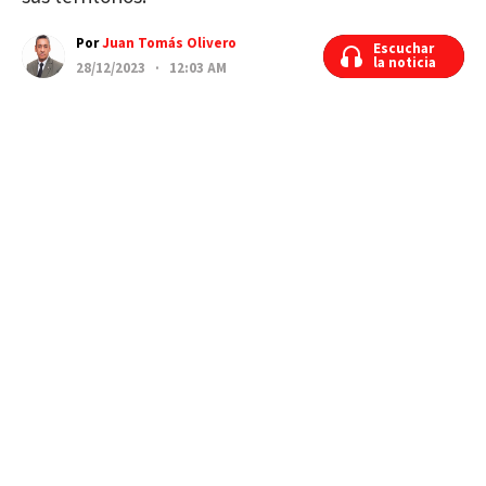
Por
Juan Tomás Olivero
Escuchar
Escuchar
la noticia
la noticia
28/12/2023 · 12:03 AM