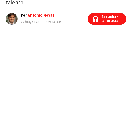
talento.
Por
Antonio Novas
Escuchar
Escuchar
la noticia
la noticia
22/03/2023 · 12:04 AM