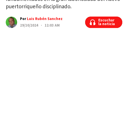
puertorriqueño disciplinado.
Por
Luis Rubén Sanchez
Escuchar
Escuchar
la noticia
la noticia
29/10/2024 · 12:03 AM