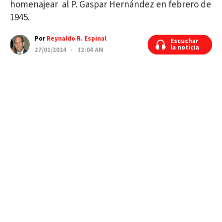
homenajear al P. Gaspar Hernández en febrero de
1945.
Por
Reynaldo R. Espinal
Escuchar
Escuchar
la noticia
la noticia
27/01/2024 · 12:04 AM