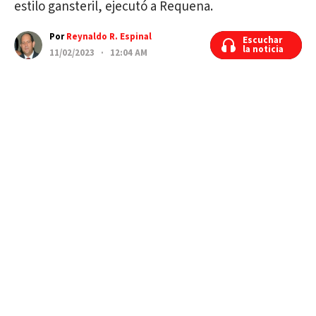
estilo gansteril, ejecutó a Requena.
Por
Reynaldo R. Espinal
Escuchar
Escuchar
la noticia
la noticia
11/02/2023 · 12:04 AM