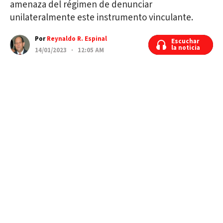
amenaza del régimen de denunciar
unilateralmente este instrumento vinculante.
Por
Reynaldo R. Espinal
Escuchar
Escuchar
la noticia
la noticia
14/01/2023 · 12:05 AM