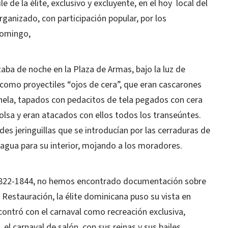
e de la élite, exclusivo y excluyente, en el hoy local del
rganizado, con participación popular, por los
Domingo,
aba de noche en la Plaza de Armas, bajo la luz de
an como proyectiles “ojos de cera”, que eran cascarones
nela, tapados con pedacitos de tela pegados con cera
olsa y eran atacados con ellos todos los transeúntes.
es jeringuillas que se introducían por las cerraduras de
n agua para su interior, mojando a los moradores.
 1822-1844, no hemos encontrado documentación sobre
 Restauración, la élite dominicana puso su vista en
contró con el carnaval como recreación exclusiva,
, el carnaval de salón, con sus reinas y sus bailes,