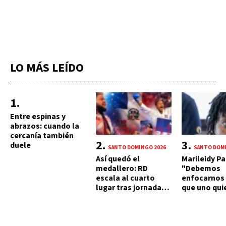
LO MÁS LEÍDO
Entre espinas y
abrazos: cuando la
cercanía también
duele
SANTO DOMINGO 2026
SANTO DOMI
Así quedó el
Marileidy Pa
medallero: RD
"Debemos
escala al cuarto
enfocarnos 
lugar tras jornada
que uno qui
histórica de 15 oros
en los prob